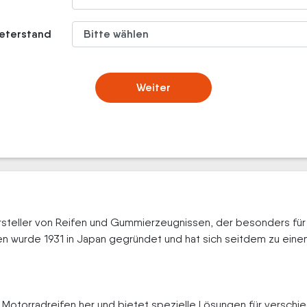
meterstand
Weiter
rsteller von Reifen und Gummierzeugnissen, der besonders für 
en wurde 1931 in Japan gegründet und hat sich seitdem zu eine
on Motorradreifen her und bietet spezielle Lösungen für versc