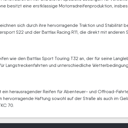
one besitzt eine erstklassige Motorradreifenproduktion, insbe
ichnen sich durch ihre hervorragende Traktion und Stabilität 
rsport S22 und der Battlax Racing R11, die direkt mit anderen 
fen wie den Battlax Sport Touring T32 an, der für seine Langle
s für Langstreckenfahrten und unterschiedliche Wetterbeding
 ein herausragender Reifen für Abenteuer- und Offroad-Fahrten
n hervorragende Haftung sowohl auf der Straße als auch im Gel
TKC 70.