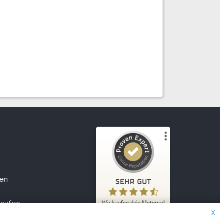
Kundenbewertungen und Erfahrungen zu
Wir kaufen dein Motorrad
fen
SEHR GUT
2.047
SEHR GUT
1
Bewertungen von
kaufen
Wir kaufen dein Motorrad
5,00
/
4,70
anderen Quelle
X
2.047