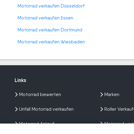
Motorrad verkaufen Düsseldorf
Motorrad verkaufen Essen
Motorrad verkaufen Dortmund
Motorrad verkaufen Wiesbaden
Links
Links
Motorrad bewerten
Marken
Unfall Motorrad verkaufen
Roller Verkau
Motorrad Ankauf
Motorrad ver