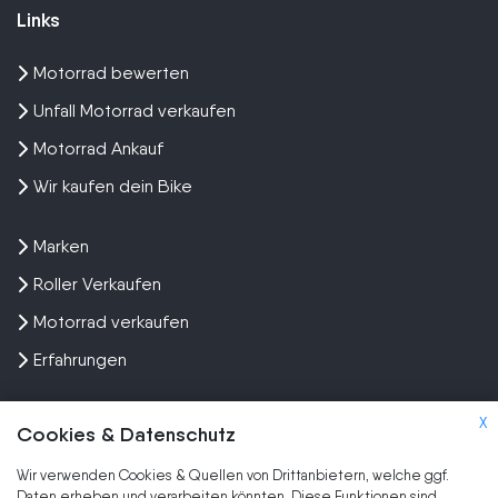
Links
Motorrad bewerten
Unfall Motorrad verkaufen
Motorrad Ankauf
Wir kaufen dein Bike
Marken
Roller Verkaufen
Motorrad verkaufen
Erfahrungen
X
Cookies & Datenschutz
Wir verwenden Cookies & Quellen von Drittanbietern, welche ggf.
Kundenbewertungen und Erfahrungen zu
Daten erheben und verarbeiten könnten. Diese Funktionen sind