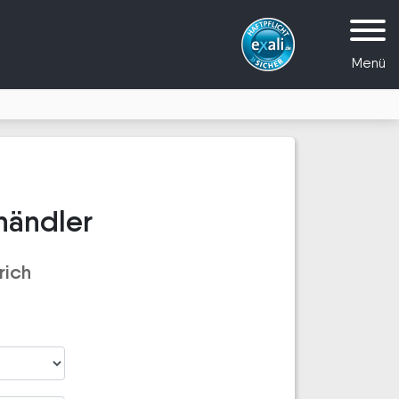
Menü
händler
rich