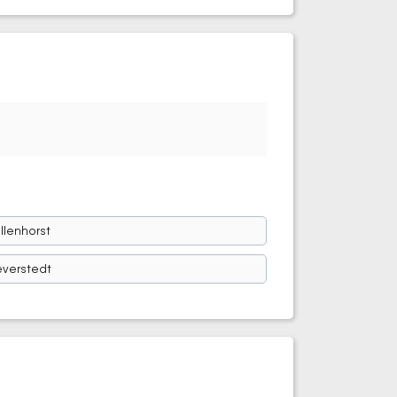
llenhorst
everstedt