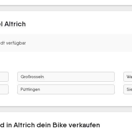
 Altrich
tadt verfügbar
Großrosseln
Wa
Püttlingen
Si
d in Altrich dein Bike verkaufen