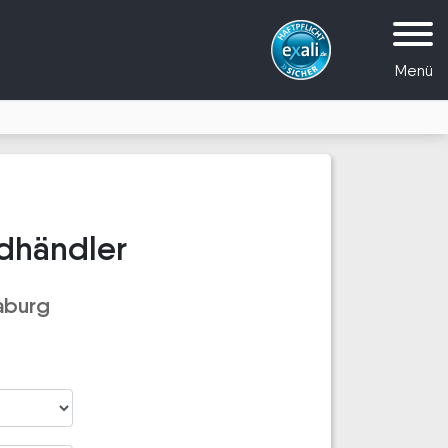
Menü
dhändler
aburg