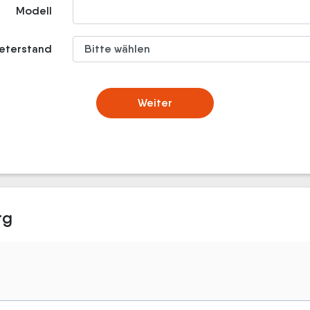
Modell
meterstand
Weiter
rg