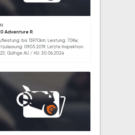
TM
0 Adventure R
ufleistung: bis 13970km; Leistung: 70Kw;
stzulassung: 09.05.2019; Letzte Inspektion:
23; Gültige AU / HU: 30.06.2024