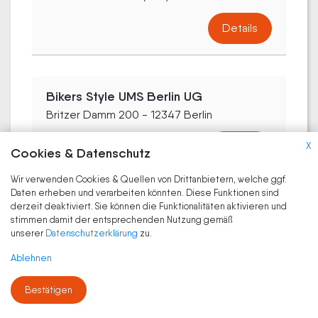
Details
Bikers Style UMS Berlin UG
Britzer Damm 200 - 12347 Berlin
Details
X
Cookies & Datenschutz
Wir verwenden Cookies & Quellen von Drittanbietern, welche ggf.
Daten erheben und verarbeiten könnten. Diese Funktionen sind
derzeit deaktiviert. Sie können die Funktionalitäten aktivieren und
Zwickels Zweirad Schnäppchen Inh. J.
stimmen damit der entsprechenden Nutzung gemäß
Osterberg Zweiradfachgeschäft
unserer
Datenschutzerklärung
zu.
Brunsbütteler Damm 51-53 - 13581 Berlin
Ablehnen
Details
Bestätigen