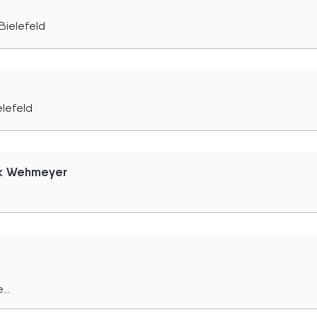
Bielefeld
elefeld
nk Wehmeyer
..