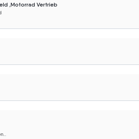
eld ,Motorrad Vertrieb
d
.
...