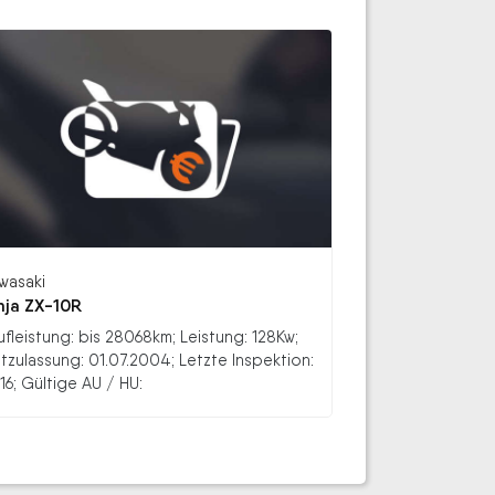
wasaki
nja ZX-10R
ufleistung: bis 28068km; Leistung: 128Kw;
stzulassung: 01.07.2004; Letzte Inspektion:
16; Gültige AU / HU: