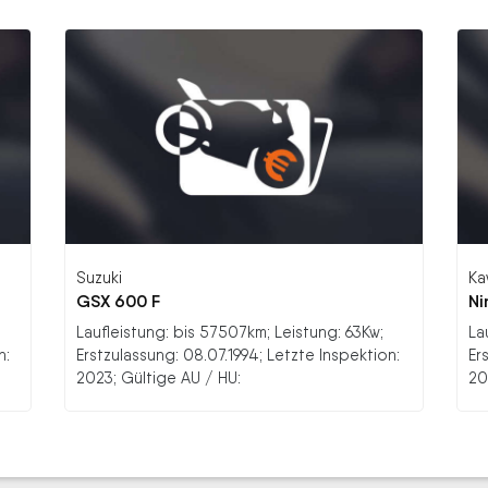
Suzuki
Ka
GSX 600 F
Ni
Laufleistung: bis 57507km; Leistung: 63Kw;
La
n:
Erstzulassung: 08.07.1994; Letzte Inspektion:
Er
2023; Gültige AU / HU:
20