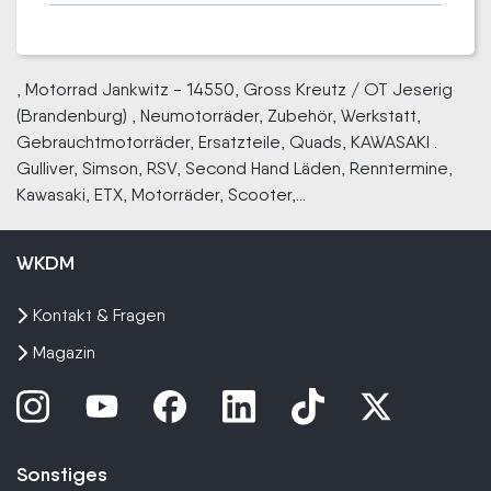
, Motorrad Jankwitz - 14550, Gross Kreutz / OT Jeserig
(Brandenburg) , Neumotorräder, Zubehör, Werkstatt,
Gebrauchtmotorräder, Ersatzteile, Quads, KAWASAKI .
Gulliver, Simson, RSV, Second Hand Läden, Renntermine,
Kawasaki, ETX, Motorräder, Scooter,...
WKDM
Kontakt & Fragen
Magazin
Sonstiges