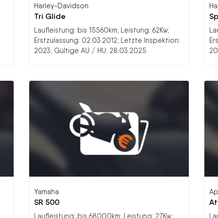
Harley-Davidson
Ha
Tri Glide
Sp
Laufleistung: bis 15560km; Leistung: 62Kw;
La
Erstzulassung: 02.03.2012; Letzte Inspektion:
Er
2023; Gültige AU / HU: 28.03.2025
20
Yamaha
Apr
SR 500
At
Laufleistung: bis 68000km; Leistung: 27Kw;
La