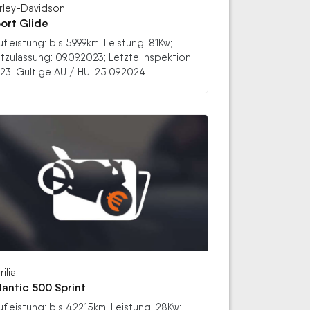
rley-Davidson
ort Glide
ufleistung: bis 5999km; Leistung: 81Kw;
stzulassung: 09.09.2023; Letzte Inspektion:
23; Gültige AU / HU: 25.09.2024
ilia
lantic 500 Sprint
ufleistung: bis 42215km; Leistung: 28Kw;