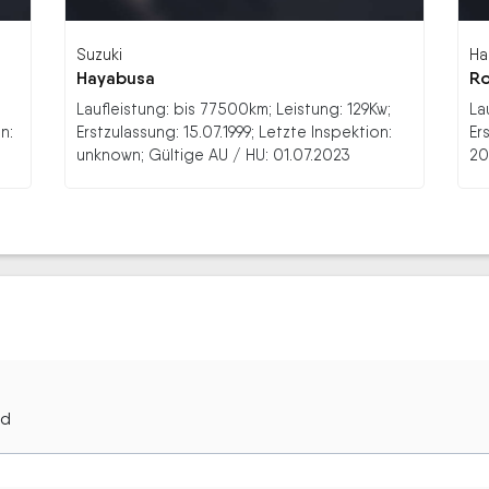
Suzuki
Ha
Hayabusa
Ro
Laufleistung: bis 77500km; Leistung: 129Kw;
La
n:
Erstzulassung: 15.07.1999; Letzte Inspektion:
Er
unknown; Gültige AU / HU: 01.07.2023
20
rd