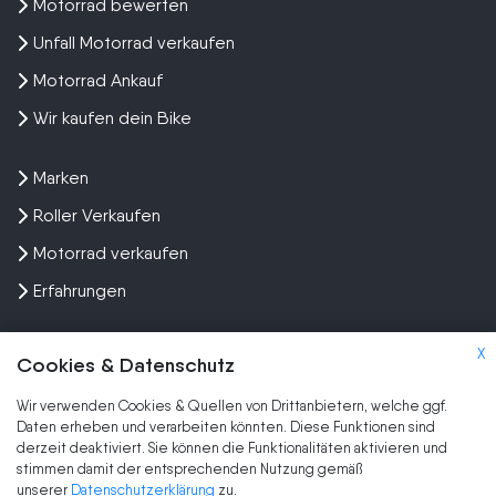
Motorrad bewerten
Unfall Motorrad verkaufen
Motorrad Ankauf
Wir kaufen dein Bike
Marken
Roller Verkaufen
Motorrad verkaufen
Erfahrungen
X
Cookies & Datenschutz
Wir verwenden Cookies & Quellen von Drittanbietern, welche ggf.
Kundenbewertungen und Erfahrungen zu
Daten erheben und verarbeiten könnten. Diese Funktionen sind
SEHR GUT
Wir kaufen dein Motorrad
derzeit deaktiviert. Sie können die Funktionalitäten aktivieren und
stimmen damit der entsprechenden Nutzung gemäß
SEHR GUT
2.047
2.047
unserer
Datenschutzerklärung
zu.