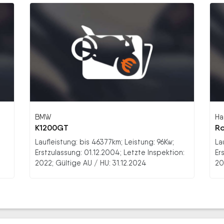
BMW
Ha
K1200GT
Ro
Laufleistung: bis 46377km; Leistung: 96Kw;
La
Erstzulassung: 01.12.2004; Letzte Inspektion:
Er
2022; Gültige AU / HU: 31.12.2024
20