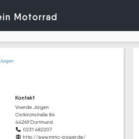
ein Motorrad
Jürgen
Kontakt
Voerde Jürgen
Ostkirchstraße 84
44269 Dortmund
0231 482207
http://www.mmc-power.de/