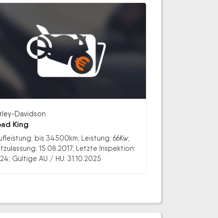
rley-Davidson
ad King
ufleistung: bis 34500km; Leistung: 66Kw;
stzulassung: 15.08.2017; Letzte Inspektion:
24; Gültige AU / HU: 31.10.2025