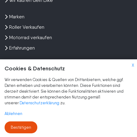
Wir kaufen dein Bike
Marken
Roller Verkaufen
Motorrad verkaufen
Erfahrungen
X
Cookies & Datenschutz
Wir verwenden Cookies & Quellen von Drittanbietern, welche ggf.
Kundenbewertungen und Erfahrungen zu
Daten erheben und verarbeiten könnten. Diese Funktionen sind
SEHR GUT
Wir kaufen dein Motorrad
derzeit deaktiviert. Sie können die Funktionalitäten aktivieren und
stimmen damit der entsprechenden Nutzung gemäß
SEHR GUT
2.079
2.079
unserer
Datenschutzerklärung
zu.
Kundenbewertungen
1
Bewertungen von
Authentizität
Ablehnen
anderen Quelle
5,00
/
4,70
Blick aufs ProvenExpert-Profil werfen
Bestätigen
09.08.2026