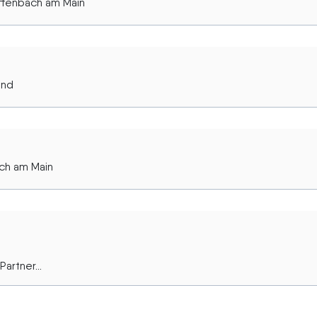
ffenbach am Main
ünd
ach am Main
artner...