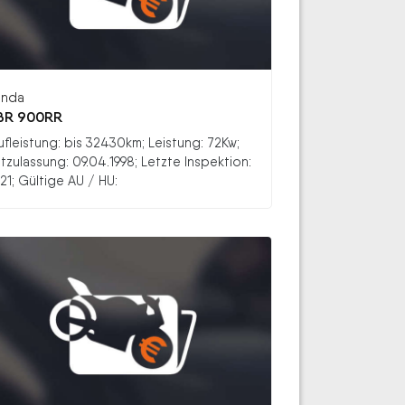
nda
BR 900RR
ufleistung: bis 32430km; Leistung: 72Kw;
stzulassung: 09.04.1998; Letzte Inspektion:
21; Gültige AU / HU: