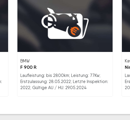
BMW
Ka
F 900 R
Ni
Laufleistung: bis 2800km; Leistung: 77Kw;
La
n:
Erstzulassung: 28.05.2022; Letzte Inspektion:
Er
2022; Gültige AU / HU: 29.05.2024
20