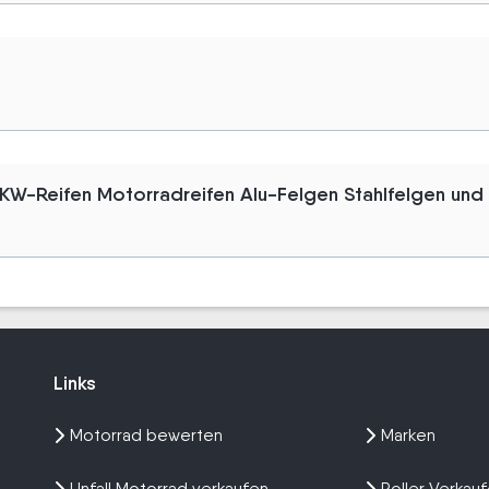
W-Reifen Motorradreifen Alu-Felgen Stahlfelgen und
Links
Links
Motorrad bewerten
Marken
Unfall Motorrad verkaufen
Roller Verkau