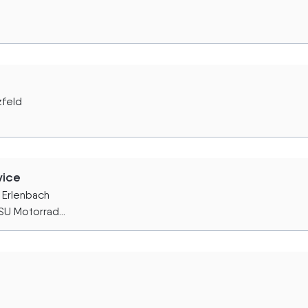
zfeld
vice
 Erlenbach
SU Motorrad...