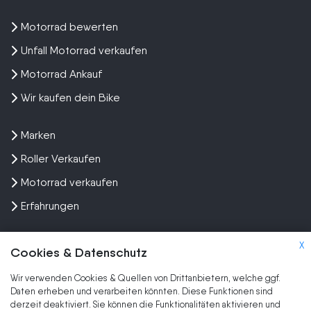
Motorrad bewerten
Unfall Motorrad verkaufen
Motorrad Ankauf
Wir kaufen dein Bike
Marken
Roller Verkaufen
Motorrad verkaufen
Erfahrungen
X
Cookies & Datenschutz
Wir verwenden Cookies & Quellen von Drittanbietern, welche ggf.
Kundenbewertungen und Erfahrungen zu
Daten erheben und verarbeiten könnten. Diese Funktionen sind
SEHR GUT
Wir kaufen dein Motorrad
derzeit deaktiviert. Sie können die Funktionalitäten aktivieren und