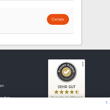
Details
Kundenbewertungen und Erfahrungen zu
Wir kaufen dein Motorrad
fen
SEHR GUT
2.047
SEHR GUT
1
Bewertungen von
kaufen
Wir kaufen dein Motorrad
5,00
/
4,70
anderen Quelle
X
2.047
Kundenbewertungen