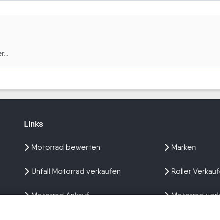
...
Links
Links
Motorrad bewerten
Marken
Unfall Motorrad verkaufen
Roller Verkau
Motorrad Ankauf
Motorrad ver
Wir kaufen dein Bike
Erfahrungen