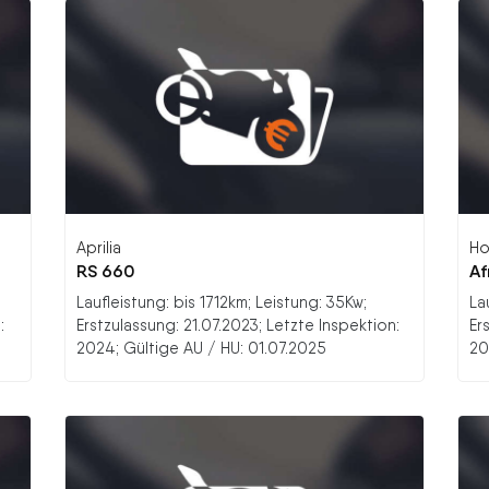
Aprilia
Ho
RS 660
Af
Laufleistung: bis 1712km; Leistung: 35Kw;
La
:
Erstzulassung: 21.07.2023; Letzte Inspektion:
Er
2024; Gültige AU / HU: 01.07.2025
20