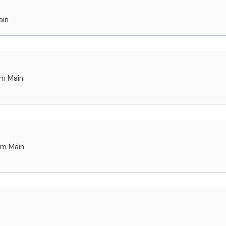
ain
am Main
am Main