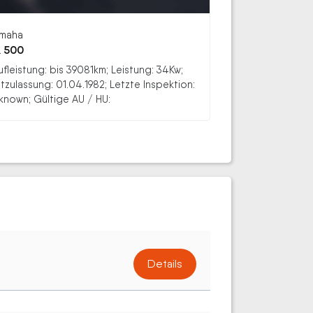
maha
 500
ufleistung: bis 39081km; Leistung: 34Kw;
stzulassung: 01.04.1982; Letzte Inspektion:
known; Gültige AU / HU:
Details