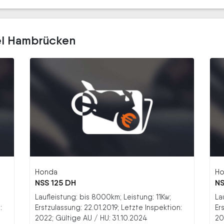
el Hambrücken
Honda
Ho
NSS 125 DH
NS
Laufleistung: bis 8000km; Leistung: 11Kw;
La
:
Erstzulassung: 22.01.2019; Letzte Inspektion:
Er
2022; Gültige AU / HU: 31.10.2024
20