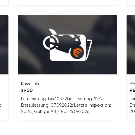
Kawasaki
B
z900
R
Laufleistung: bis 10332km; Leistung: 92Kw;
La
:
Erstzulassung: 07.09.2022; Letzte Inspektion:
Er
2024; Gültige AU / HU: 26.09.2026
20