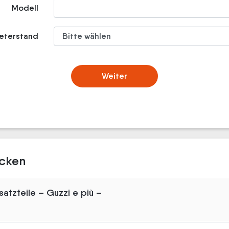
Modell
meterstand
Weiter
ücken
atzteile – Guzzi e più –