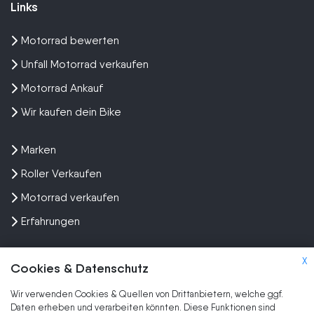
Links
Motorrad bewerten
Unfall Motorrad verkaufen
Motorrad Ankauf
Wir kaufen dein Bike
Marken
Roller Verkaufen
Motorrad verkaufen
Erfahrungen
X
Cookies & Datenschutz
Wir verwenden Cookies & Quellen von Drittanbietern, welche ggf.
Kundenbewertungen und Erfahrungen zu
Daten erheben und verarbeiten könnten. Diese Funktionen sind
SEHR GUT
Wir kaufen dein Motorrad