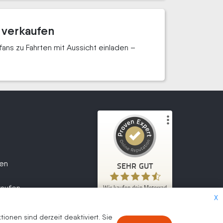
 verkaufen
ns zu Fahrten mit Aussicht einladen –
Kundenbewertungen und Erfahrungen zu
Wir kaufen dein Motorrad
fen
SEHR GUT
2.047
SEHR GUT
1
Bewertungen von
kaufen
Wir kaufen dein Motorrad
5,00
/
4,70
anderen Quelle
X
2.047
Kundenbewertungen
Blick aufs ProvenExpert-Profil werfen
onen sind derzeit deaktiviert. Sie
Authentizität