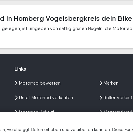
ad in Homberg Vogelsbergkreis dein Bike
gelegen, ist umgeben von saftig grünen Hügeln, die Motorradfa
Links
Links
Motorrad bewerten
Marken
Unfall Motorrad verkaufen
Roller Verkau
Motorrad Ankauf
Motorrad ver
Wir kaufen dein Bike
Erfahrungen
n, welche ggf. Daten erheben und verarbeiten könnten. Diese Funkti