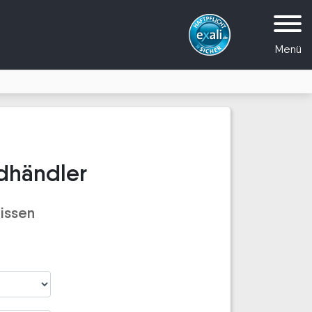
Menü
adhändler
issen