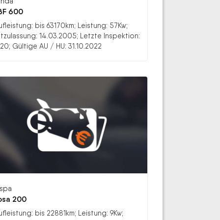
nda
BF 600
ufleistung: bis 63170km; Leistung: 57Kw;
stzulassung: 14.03.2005; Letzte Inspektion:
20; Gültige AU / HU: 31.10.2022
spa
sa 200
ufleistung: bis 22881km; Leistung: 9Kw;