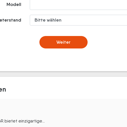
Modell
meterstand
Weiter
en
ietet einzigartige...