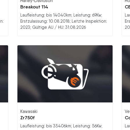
Harley-Davidson
Ho
Breakout 114
C
Laufleistung: bis 14040km; Leistung: 69Kw;
La
n:
Erstzulassung: 10.08.2018; Letzte Inspektion:
Er
2023; Gültige AU / HU: 31.08.2026
20
Kawasaki
Ve
Zr750f
Co
Laufleistung: bis 35406km; Leistung: 56Kw;
La