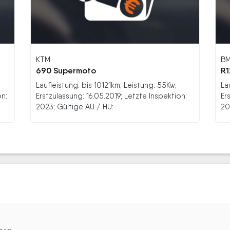
KTM
B
690 Supermoto
R
Laufleistung: bis 10121km; Leistung: 55Kw;
La
on:
Erstzulassung: 16.05.2019; Letzte Inspektion:
Er
2023; Gültige AU / HU:
20