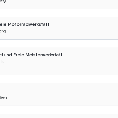
erg
reie Motorradwerkstatt
erg
 und Freie Meisterwerkstatt
hla
ißen