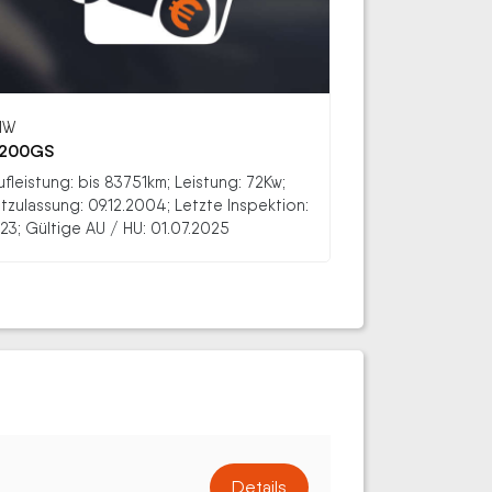
MW
1200GS
ufleistung: bis 83751km; Leistung: 72Kw;
stzulassung: 09.12.2004; Letzte Inspektion:
23; Gültige AU / HU: 01.07.2025
Details