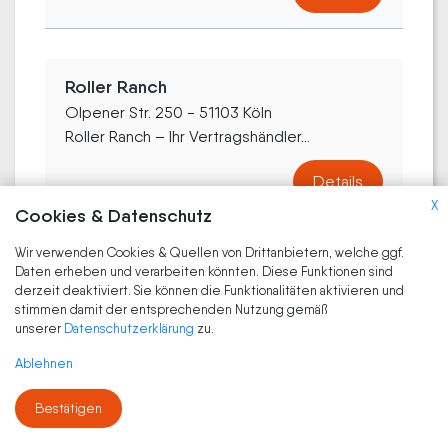
Roller Ranch
Olpener Str. 250 - 51103 Köln
Roller Ranch – Ihr Vertragshändler...
Details
X
Cookies & Datenschutz
Wir verwenden Cookies & Quellen von Drittanbietern, welche ggf.
Daten erheben und verarbeiten könnten. Diese Funktionen sind
Autoservice Lövenich Auto-
derzeit deaktiviert. Sie können die Funktionalitäten aktivieren und
Motorrad-Reifen
stimmen damit der entsprechenden Nutzung gemäß
Ottostraße 2 - 50859 Köln
unserer
Datenschutzerklärung
zu.
Als unabhängige Fachwerkstatt für
Ablehnen
Motorräder...
Bestätigen
Details