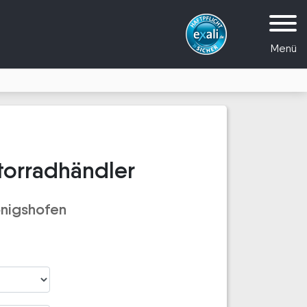
Menü
torradhändler
önigshofen