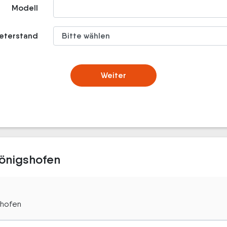
Modell
meterstand
Weiter
Königshofen
shofen