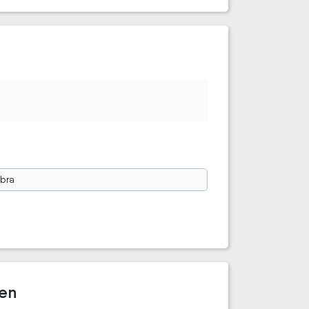
bra
fen