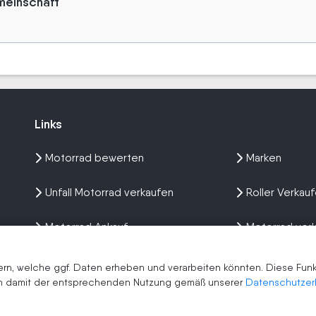
meinschaft
Links
Links
Motorrad bewerten
Marken
Unfall Motorrad verkaufen
Roller Verkau
Motorrad Ankauf
Motorrad ver
Wir kaufen dein Bike
Erfahrungen
n, welche ggf. Daten erheben und verarbeiten könnten. Diese Funkti
men damit der entsprechenden Nutzung gemäß unserer
Datenschutzer