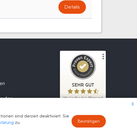
Details
Kundenbewertungen und Erfahrungen zu
Wir kaufen dein Motorrad
fen
SEHR GUT
2.047
SEHR GUT
1
Bewertungen von
kaufen
Wir kaufen dein Motorrad
5,00
/
4,70
anderen Quelle
X
2.047
Kundenbewertungen
Blick aufs ProvenExpert-Profil werfen
onen sind derzeit deaktiviert. Sie
Authentizität
Bestätigen
30.07.2026
klärung
zu.
30.07.2026