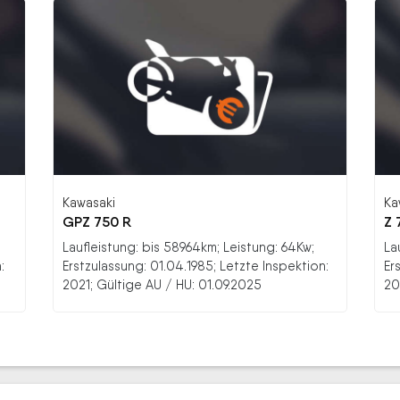
Kawasaki
Ka
GPZ 750 R
Z 
Laufleistung: bis 58964km; Leistung: 64Kw;
La
:
Erstzulassung: 01.04.1985; Letzte Inspektion:
Er
2021; Gültige AU / HU: 01.09.2025
20