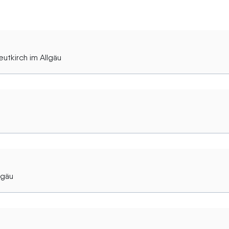
utkirch im Allgäu
lgäu