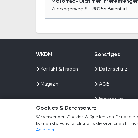
Motorrad-Oldtimer Interessenge
Zuppingerweg 8 - 88255 Baienfurt
WKDM
Sonstiges
Kontakt & Fragen
Datenschutz
Magazin
AGB
Impressum
Cookies & Datenschutz
Sitemap
Wir verwenden Cookies & Quellen von Drittanbieter
können die Funktionalitäten aktivieren und stim
Ablehnen