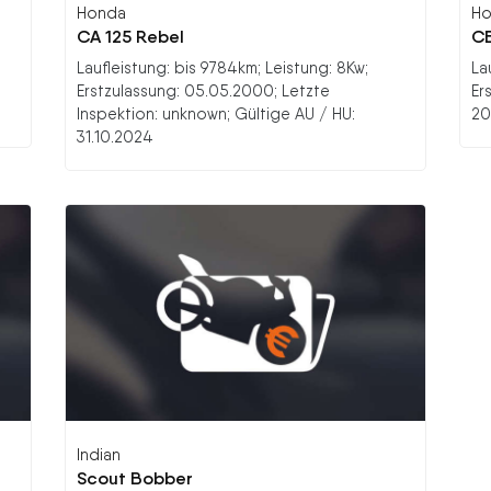
Honda
Ho
CA 125 Rebel
CB
;
Laufleistung: bis 9784km; Leistung: 8Kw;
La
Erstzulassung: 05.05.2000; Letzte
Er
Inspektion: unknown; Gültige AU / HU:
20
31.10.2024
Indian
Scout Bobber