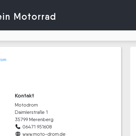
ein Motorrad
rom
Kontakt
Motodrom
Daimlerstraße 1
35799 Merenberg
06471 951608
www.moto-drom.de