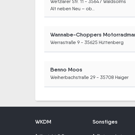
Wetzlarer Str. 11 - 35647 Waldsolms
Alt neben Neu – ob...
Wannabe-Choppers Motorradman
Werrastraße 9 - 35625 Hüttenberg
Benno Moos
Weiherbachstraße 29 - 35708 Haiger
WKDM
Sonstiges