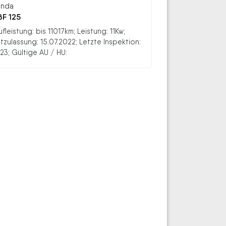
nda
F 125
ufleistung: bis 11017km; Leistung: 11Kw;
stzulassung: 15.07.2022; Letzte Inspektion:
23; Gültige AU / HU: