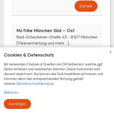
Details
McTrike München Süd – Ost
Bad-Schachener-Straße 43 - 81671 München
[Trikevermietung und mehr ...]...
X
Details
Cookies & Datenschutz
Wir verwenden Cookies & Quellen von Drittanbietern, welche ggf.
Daten erheben und verarbeiten könnten. Diese Funktionen sind
derzeit deaktiviert. Sie können die Funktionalitäten aktivieren und
TORI Elektroroller – Probefahrten
stimmen damit der entsprechenden Nutzung gemäß
unserer
Datenschutzerklärung
zu.
Brodstraße 12 - 81829 München
Ablehnen
Details
Bestätigen