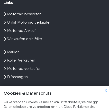
Links
Motorrad bewerten
Unfall Motorrad verkaufen
Motorrad Ankauf
Wir kaufen dein Bike
Marken
Roller Verkaufen
Motorrad verkaufen
Erfahrungen
X
Cookies & Datenschutz
Wir verwenden Cookies & Quellen von Drittanbietern, welche ggf.
Kundenbewertungen und Erfahrungen zu
Daten erheben und verarbeiten könnten. Diese Funktionen sind
SEHR GUT
Wir kaufen dein Motorrad