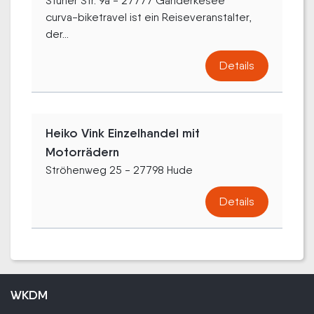
Stüher Str. 9a - 27777 Ganderkesee
curva-biketravel ist ein Reiseveranstalter,
der...
Details
Heiko Vink Einzelhandel mit
Motorrädern
Ströhenweg 25 - 27798 Hude
Details
WKDM