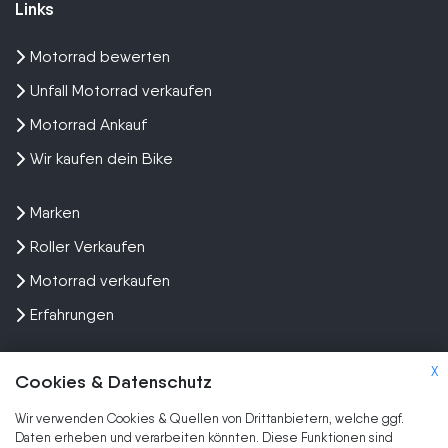
Links
Motorrad bewerten
Unfall Motorrad verkaufen
Motorrad Ankauf
Wir kaufen dein Bike
Marken
Roller Verkaufen
Motorrad verkaufen
Erfahrungen
X
Cookies & Datenschutz
Wir verwenden Cookies & Quellen von Drittanbietern, welche ggf.
Kundenbewertungen und Erfahrungen zu
Daten erheben und verarbeiten könnten. Diese Funktionen sind
SEHR GUT
Wir kaufen dein Motorrad