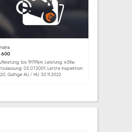
maha
 600
ufleistung: bis 19791km; Leistung: 45Kw;
stzulassung: 05.07.2001; Letzte Inspektion:
20; Gültige AU / HU: 30.11.2022