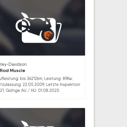
rley-Davidson
Rod Muscle
ufleistung: bis 36212km; Leistung: 89Kw;
stzulassung: 22.05.2009; Letzte Inspektion:
21; Gültige AU / HU: 01.08.2025