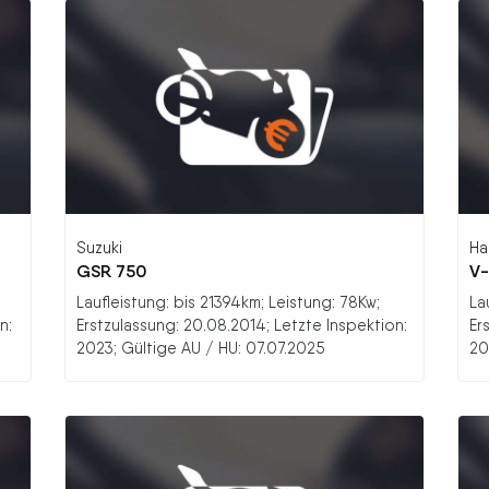
Suzuki
Ha
GSR 750
V-
Laufleistung: bis 21394km; Leistung: 78Kw;
La
n:
Erstzulassung: 20.08.2014; Letzte Inspektion:
Er
2023; Gültige AU / HU: 07.07.2025
20