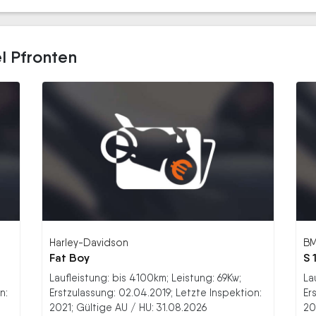
l Pfronten
Harley-Davidson
B
Fat Boy
S 
Laufleistung: bis 4100km; Leistung: 69Kw;
La
n:
Erstzulassung: 02.04.2019; Letzte Inspektion:
Er
2021; Gültige AU / HU: 31.08.2026
20