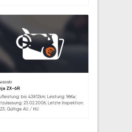
wasaki
nja ZX-6R
ufleistung: bis 43812km; Leistung: 96Kw;
stzulassung: 23.02.2006; Letzte Inspektion:
23; Gültige AU / HU: