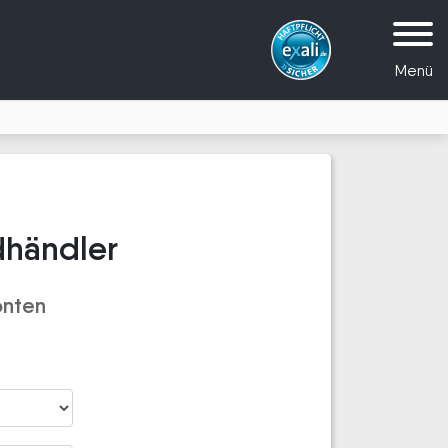
Menü
dhändler
onten