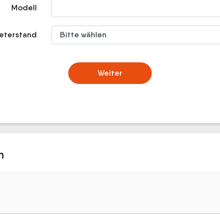
Modell
meterstand
Weiter
n