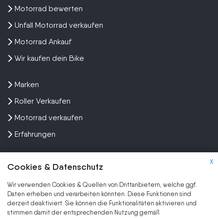
Motorrad bewerten
Unfall Motorrad verkaufen
Motorrad Ankauf
Wir kaufen dein Bike
Marken
Roller Verkaufen
Motorrad verkaufen
Erfahrungen
X
Cookies & Datenschutz
Wir verwenden Cookies & Quellen von Drittanbietern, welche ggf.
Kundenbewertungen und Erfahrungen zu
Daten erheben und verarbeiten könnten. Diese Funktionen sind
SEHR GUT
Wir kaufen dein Motorrad
derzeit deaktiviert. Sie können die Funktionalitäten aktivieren und
stimmen damit der entsprechenden Nutzung gemäß
SEHR GUT
2.079