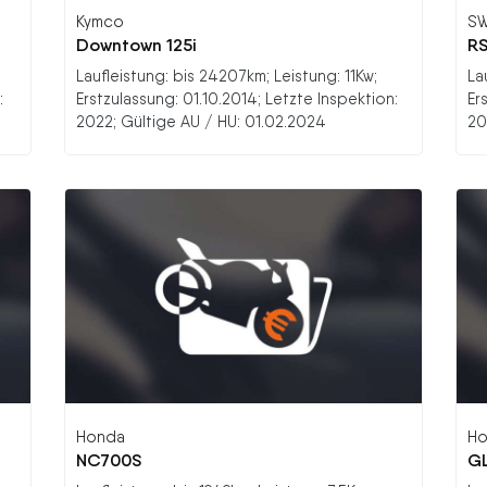
Kymco
S
Downtown 125i
RS
Laufleistung: bis 24207km; Leistung: 11Kw;
La
:
Erstzulassung: 01.10.2014; Letzte Inspektion:
Er
2022; Gültige AU / HU: 01.02.2024
20
Honda
Ho
NC700S
GL