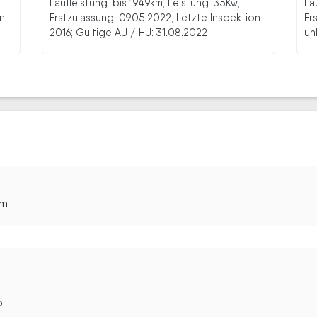
Laufleistung: bis 1949km; Leistung: 35Kw;
La
n:
Erstzulassung: 09.05.2022; Letzte Inspektion:
Er
2016; Gültige AU / HU: 31.08.2022
un
im
..