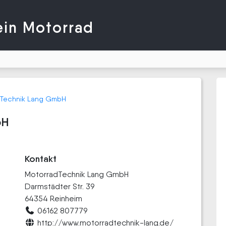
ein Motorrad
dTechnik Lang GmbH
bH
Kontakt
MotorradTechnik Lang GmbH
Darmstädter Str. 39
64354 Reinheim
06162 807779
http://www.motorradtechnik-lang.de/