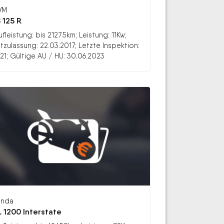
WM
 125 R
ufleistung: bis 21275km; Leistung: 11Kw;
stzulassung: 22.03.2017; Letzte Inspektion:
21; Gültige AU / HU: 30.06.2023
nda
 1200 Interstate