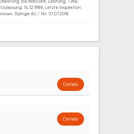
ufleistung: bis 68655km; Leistung: 72Kw;
stzulassung: 14.12.1988; Letzte Inspektion:
known; Gültige AU / HU: 01.07.2016
Details
Details