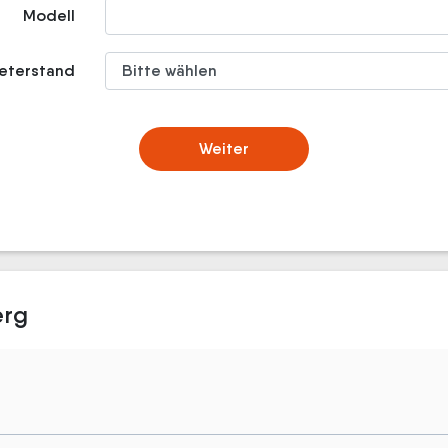
Modell
meterstand
Weiter
erg