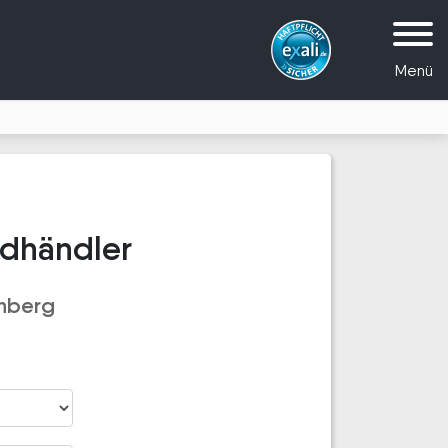
Menü
adhändler
inberg