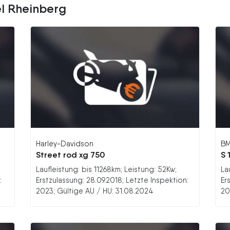
el Rheinberg
Harley-Davidson
B
Street rod xg 750
S 
Laufleistung: bis 11268km; Leistung: 52Kw;
La
:
Erstzulassung: 28.09.2018; Letzte Inspektion:
Er
2023; Gültige AU / HU: 31.08.2024
20