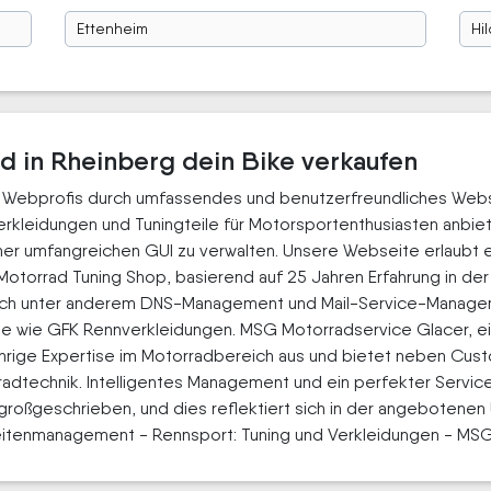
Ettenheim
Hi
ad in Rheinberg dein Bike verkaufen
esk Webprofis durch umfassendes und benutzerfreundliches W
rkleidungen und Tuningteile für Motorsportenthusiasten anbie
iner umfangreichen GUI zu verwalten. Unsere Webseite erlaubt 
otorrad Tuning Shop, basierend auf 25 Jahren Erfahrung in der 
sich unter anderem DNS-Management und Mail-Service-Manageme
sse wie GFK Rennverkleidungen. MSG Motorradservice Glacer, ei
jährige Expertise im Motorradbereich aus und bietet neben C
technik. Intelligentes Management und ein perfekter Service z
ßgeschrieben, und dies reflektiert sich in der angebotenen U
Seitenmanagement - Rennsport: Tuning und Verkleidungen - MSG: