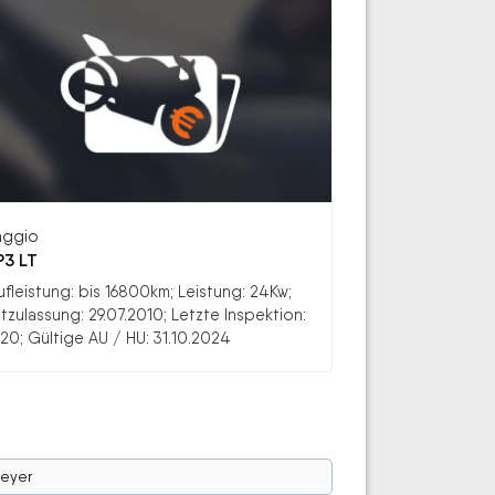
aggio
3 LT
ufleistung: bis 16800km; Leistung: 24Kw;
stzulassung: 29.07.2010; Letzte Inspektion:
20; Gültige AU / HU: 31.10.2024
eyer