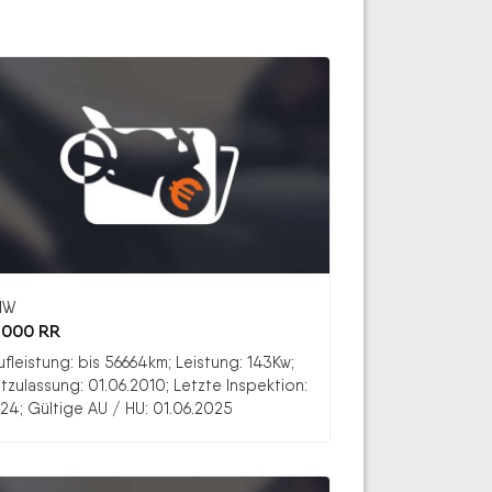
MW
1000 RR
ufleistung: bis 56664km; Leistung: 143Kw;
stzulassung: 01.06.2010; Letzte Inspektion:
24; Gültige AU / HU: 01.06.2025