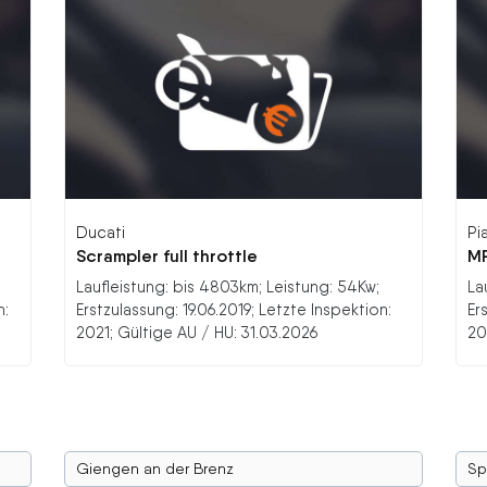
Ducati
Pi
Scrampler full throttle
MP
Laufleistung: bis 4803km; Leistung: 54Kw;
La
n:
Erstzulassung: 19.06.2019; Letzte Inspektion:
Er
2021; Gültige AU / HU: 31.03.2026
20
Giengen an der Brenz
Sp