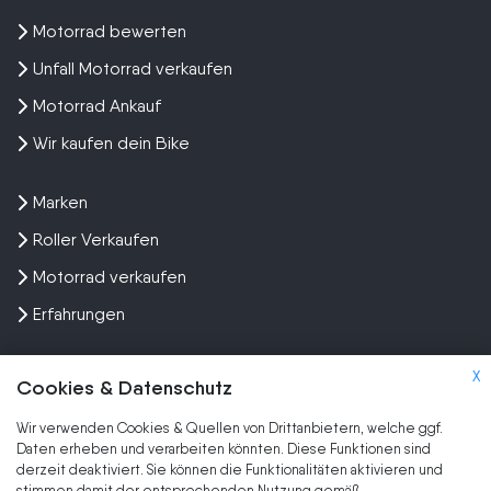
Motorrad bewerten
Unfall Motorrad verkaufen
Motorrad Ankauf
Wir kaufen dein Bike
Marken
Roller Verkaufen
Motorrad verkaufen
Erfahrungen
X
Cookies & Datenschutz
Wir verwenden Cookies & Quellen von Drittanbietern, welche ggf.
Kundenbewertungen und Erfahrungen zu
Daten erheben und verarbeiten könnten. Diese Funktionen sind
SEHR GUT
Wir kaufen dein Motorrad
derzeit deaktiviert. Sie können die Funktionalitäten aktivieren und
stimmen damit der entsprechenden Nutzung gemäß