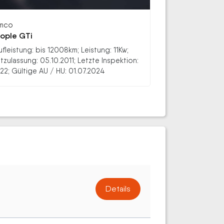
mco
ople GTi
ufleistung: bis 12008km; Leistung: 11Kw;
stzulassung: 05.10.2011; Letzte Inspektion:
22; Gültige AU / HU: 01.07.2024
Details