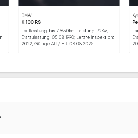
BMW
Ky
K 100 RS
Pe
Laufleistung: bis 77650km; Leistung: 72Kw;
La
n:
Erstzulassung: 05.08.1990; Letzte Inspektion:
Er
2022; Gültige AU / HU: 08.08.2025
20
f