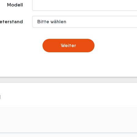
Modell
meterstand
Weiter
g