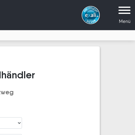
Menü
dhändler
lzweg