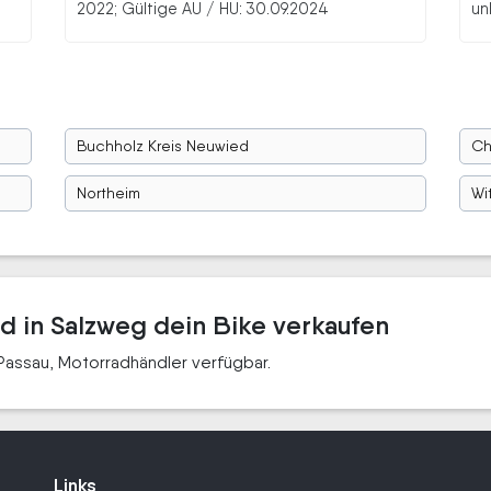
2022; Gültige AU / HU: 30.09.2024
un
Buchholz Kreis Neuwied
C
Northeim
Wi
d in Salzweg dein Bike verkaufen
Passau, Motorradhändler verfügbar.
Links
Links