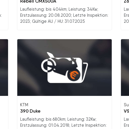
Rebell CMX500A
Z
Laufleistung: bis 404km; Leistung: 34Kw;
La
:
Erstzulassung: 20.08.2020; Letzte Inspektion:
Er
2023; Gültige AU / HU: 31.07.2025
20
KTM
Su
390 Duke
VS
Laufleistung: bis 680km; Leistung: 32Kw;
La
Erstzulassung: 01.04.2018; Letzte Inspektion:
Er