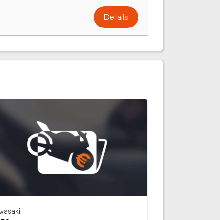
Details
wasaki