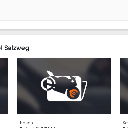
l Salzweg
Honda
Ka