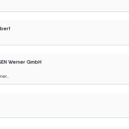
rbert
SEN Werner GmbH
er...