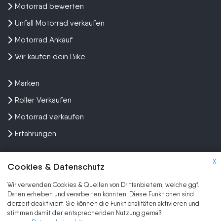
Motorrad bewerten
Unfall Motorrad verkaufen
Motorrad Ankauf
Wir kaufen dein Bike
Marken
Roller Verkaufen
Motorrad verkaufen
Erfahrungen
X
Cookies & Datenschutz
Wir verwenden Cookies & Quellen von Drittanbietern, welche ggf.
Kundenbewertungen und Erfahrungen zu
Daten erheben und verarbeiten könnten. Diese Funktionen sind
SEHR GUT
Wir kaufen dein Motorrad
derzeit deaktiviert. Sie können die Funktionalitäten aktivieren und
stimmen damit der entsprechenden Nutzung gemäß
SEHR GUT
2.047