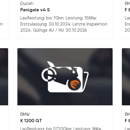
Ducati
B
Panigale v4 S
F 
Laufleistung: bis 70km; Leistung: 158Kw;
La
n:
Erstzulassung: 30.10.2024; Letzte Inspektion:
Er
2024; Gültige AU / HU: 30.10.2026
20
BMW
B
K 1200 GT
F 
Laufleistung: bis 57200km; Leistung: 96Kw;
La