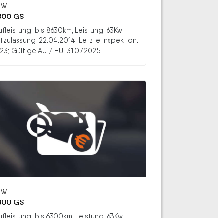
MW
800 GS
ufleistung: bis 8630km; Leistung: 63Kw;
stzulassung: 22.04.2014; Letzte Inspektion:
23; Gültige AU / HU: 31.07.2025
MW
800 GS
ufleistung: bis 6300km; Leistung: 63Kw;