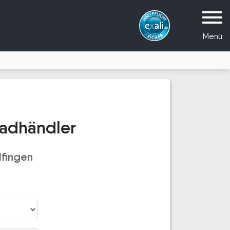
Menü
radhändler
lfingen