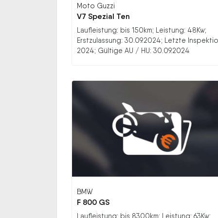
Moto Guzzi
V7 Spezial Ten
Laufleistung: bis 150km; Leistung: 48Kw;
Erstzulassung: 30.09.2024; Letzte Inspektio
2024; Gültige AU / HU: 30.09.2024
BMW
F 800 GS
Laufleistung: bis 8300km; Leistung: 63Kw;