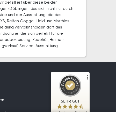
r detailliert über diese beiden
gen/Böblingen, das sich nicht nur durch
ice und der Ausstattung, die das
IXS, Reifen Göggel, Held und Matthies
leidung vervollständigen dort das
dschuhe, die sich perfekt für die
Motorradbekleidung, Zubehör, Helme -
gverkauf, Service, Ausstattung
Kundenbewertungen und Erfahrungen zu
Wir kaufen dein Motorrad
fen
SEHR GUT
2.047
SEHR GUT
1
Bewertungen von
kaufen
Wir kaufen dein Motorrad
5,00
/
4,70
anderen Quelle