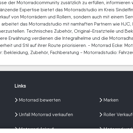
e der Motorradcommunity zusätzlich zu erfüllen, informieren wi
nzende Expertise bietet das Motorradstudio im Kreis Sindelfin
auf von Motorrädern und Rollern, sondern auch mit einem Serv
4 arbeitet das Motorradstudio mit namhaften Partnern wie HJC, 
rzustellen. Technisches Zubehör, Original-Ersatzteile und Bek
re Erwähnung verdienen die Integralhelme und die Motorradhan
herheit und Stil auf ihrer Route priorisieren. - Motorrad Ecke: 
 Bekleidung, Zubehör, Fachberatung - Motorradstudio: Fahrzeu
Links
Links
Motorrad bewerten
Marken
Unfall Motorrad verkaufen
Roller Verkau
Motorrad Ankauf
Motorrad ver