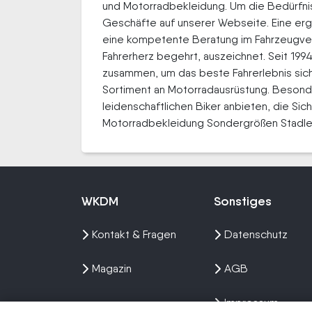
und Motorradbekleidung. Um die Bedürfniss
Geschäfte auf unserer Webseite. Eine ergä
eine kompetente Beratung im Fahrzeugverk
Fahrerherz begehrt, auszeichnet. Seit 199
zusammen, um das beste Fahrerlebnis siche
Sortiment an Motorradausrüstung. Besonde
leidenschaftlichen Biker anbieten, die Sic
Motorradbekleidung Sondergrößen Stadler:
WKDM
Sonstiges
Kontakt & Fragen
Datenschutz
Magazin
AGB
Impressum