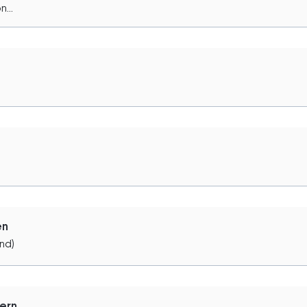
...
en
nd)
ern