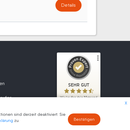
Details
Kundenbewertungen und Erfahrungen zu
Wir kaufen dein Motorrad
fen
SEHR GUT
2.047
SEHR GUT
1
Bewertungen von
kaufen
Wir kaufen dein Motorrad
5,00
/
4,70
anderen Quelle
X
2.047
Kundenbewertungen
Blick aufs ProvenExpert-Profil werfen
onen sind derzeit deaktiviert. Sie
Authentizität
Bestätigen
30.07.2026
klärung
zu.
30.07.2026