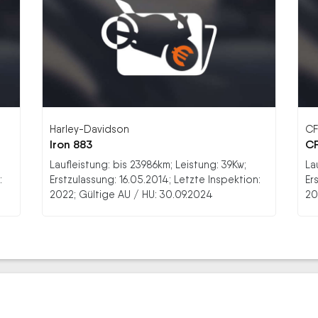
Harley-Davidson
C
Iron 883
CF
Laufleistung: bis 23986km; Leistung: 39Kw;
La
:
Erstzulassung: 16.05.2014; Letzte Inspektion:
Er
2022; Gültige AU / HU: 30.09.2024
20