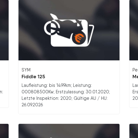
SYM
Pe
Fiddle 125
Me
Laufleistung: bis 1499km; Leistung:
La
n:
000808500Kw; Erstzulassung: 30.01.2020;
Er
Letzte Inspektion: 2020; Gültige AU / HU:
20
26.09.2026