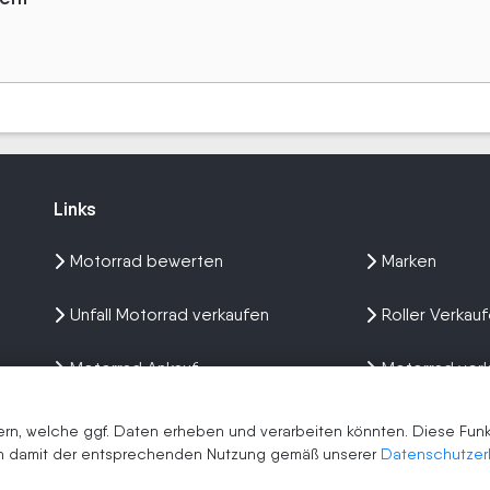
Links
Links
Motorrad bewerten
Marken
Unfall Motorrad verkaufen
Roller Verkau
Motorrad Ankauf
Motorrad ver
Wir kaufen dein Bike
Erfahrungen
n, welche ggf. Daten erheben und verarbeiten könnten. Diese Funkti
men damit der entsprechenden Nutzung gemäß unserer
Datenschutzer