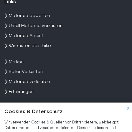
Links
Motorrad bewerten
Unfall Motorrad verkaufen
Motorrad Ankauf
Wir kaufen dein Bike
Marken
Roller Verkaufen
Motorrad verkaufen
Erfahrungen
X
Cookies & Datenschutz
Wir verwenden Cookies & Quellen von Drittanbietern, welche ggf.
Kundenbewertungen und Erfahrungen zu
Daten erheben und verarbeiten könnten. Diese Funktionen sind
SEHR GUT
Wir kaufen dein Motorrad