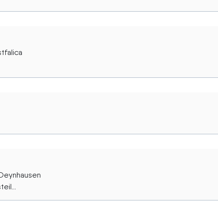
tfalica
 Oeynhausen
il...