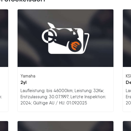
Yamaha
KS
2yl
D
Laufleistung: bis 46000km; Leistung: 32Kw;
La
n:
Erstzulassung: 30.07.1997; Letzte Inspektion:
Er
2024; Gültige AU / HU: 01.09.2025
20