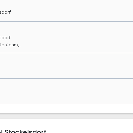
sdorf
sdorf
enteam,...
l Stockelsdorf