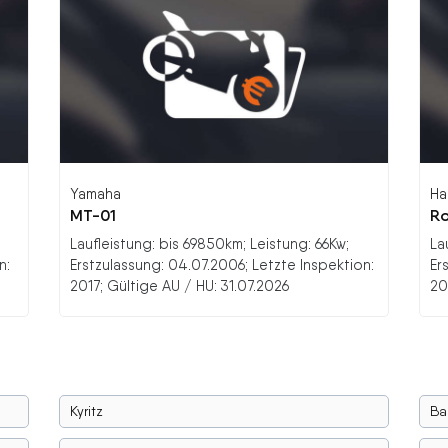
Yamaha
Ha
MT-01
Ro
Laufleistung: bis 69850km; Leistung: 66Kw;
La
n:
Erstzulassung: 04.07.2006; Letzte Inspektion:
Er
2017; Gültige AU / HU: 31.07.2026
20
Kyritz
Ba