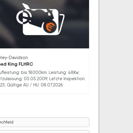
rley-Davidson
ad King FLHRC
ufleistung: bis 18000km; Leistung: 48Kw;
stzulassung: 05.05.2009; Letzte Inspektion:
23; Gültige AU / HU: 08.07.2026
rchfeld