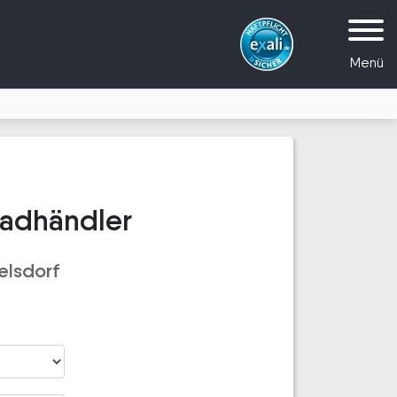
Menü
radhändler
elsdorf