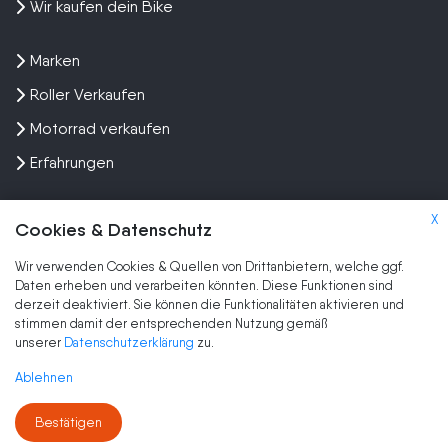
Wir kaufen dein Bike
Marken
Roller Verkaufen
Motorrad verkaufen
Erfahrungen
X
Cookies & Datenschutz
Wir verwenden Cookies & Quellen von Drittanbietern, welche ggf.
Kundenbewertungen und Erfahrungen zu
Daten erheben und verarbeiten könnten. Diese Funktionen sind
SEHR GUT
Wir kaufen dein Motorrad
derzeit deaktiviert. Sie können die Funktionalitäten aktivieren und
stimmen damit der entsprechenden Nutzung gemäß
SEHR GUT
2.047
2.047
unserer
Datenschutzerklärung
zu.
Kundenbewertungen
1
Bewertungen von
Authentizität
Ablehnen
anderen Quelle
5,00
/
4,70
Blick aufs ProvenExpert-Profil werfen
Bestätigen