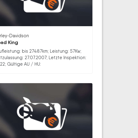
rley-Davidson
ad King
ufleistung: bis 27487km; Leistung: 57Kw;
stzulassung: 27.07.2007; Letzte Inspektion:
22; Gültige AU / HU: