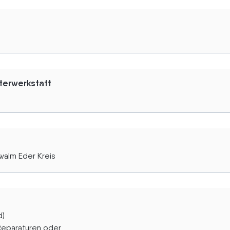
terwerkstatt
walm Eder Kreis
d)
paraturen oder...